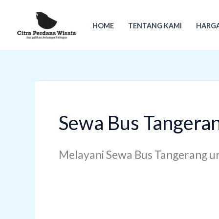
Lewati
ke
HOME
TENTANG KAMI
HARGA
konten
Sewa Bus Tangera
Melayani Sewa Bus Tangerang un